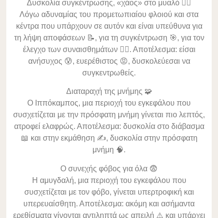
Δυσκολία συγκέντρωσης, «χάος» στο μυαλό 😵‍💫
Λόγω αδυναμίας του προμετωπιαίου φλοιού και στα
κέντρα που υπάρχουν σε αυτόν και είναι υπεύθυνα για
τη λήψη αποφάσεων 📝, για τη συγκέντρωση 🎯, για τον
έλεγχο των συναισθημάτων ❤️‍🔥. Αποτέλεσμα: είσαι
ανήσυχος 😰, ευερέθιστος 😡, δυσκολεύεσαι να
συγκεντρωθείς.
Διαταραχή της μνήμης 🧩
Ο Ιππόκαμπος, μια περιοχή του εγκεφάλου που
συσχετίζεται με την πρόσφατη μνήμη γίνεται πιο λεπτός,
ατροφεί ελαφρώς. Αποτέλεσμα: δυσκολία στο διάβασμα
📖 και στην εκμάθηση ✍️, δυσκολία στην πρόσφατη
μνήμη 🧠.
Ο συνεχής φόβος για όλα 😨
Η αμυγδαλή, μια περιοχή του εγκεφάλου που
συσχετίζεται με τον φόβο, γίνεται υπερτροφική και
υπερευαίσθητη. Αποτέλεσμα: ακόμη και ασήμαντα
ερεθίσματα γίνονται αντιληπτά ως απειλή ⚠️ και υπάρχει