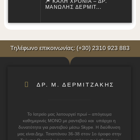
🎆 ΚΑΛΗ ΧΡΟΝΙΑ – ΔΡ.
ΜΑΝΩΛΗΣ ΔΕΡΜΙΤ...
Τηλέφωνο επικοινωνίας: (+30) 2310 923 883
ΔΡ. Μ. ΔΕΡΜΙΤΖΑΚΗΣ
Το Ιατρείο μας λειτουργεί πρωί – απόγευμα
καθημερινές ΜΟΝΟ με ραντεβού και υπάρχει η
δυνατότητα για ραντεβού μέσω Skype. Η διεύθυνση
μας είναι Δημ. Τσιαπάνου 36-38 στον 1ο όροφο στην