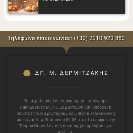
Τηλέφωνο επικοινωνίας: (+30) 2310 923 883
ΔΡ. Μ. ΔΕΡΜΙΤΖΑΚΗΣ
Το Ιατρείο μας λειτουργεί πρωί – απόγευμα
καθημερινές ΜΟΝΟ με ραντεβού και υπάρχει η
δυνατότητα για ραντεβού μέσω Skype. Η διεύθυνση
μας είναι Δημ. Τσιαπάνου 36-38 στον 1ο όροφο στην
Τούμπα Θεσσαλονίκης και υπάρχει πρόσβαση για
Α.Μ.Ε.Α.