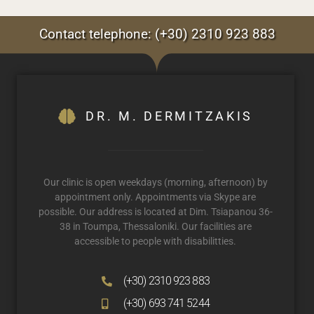
Contact telephone: (+30) 2310 923 883
DR. M. DERMITZAKIS
Our clinic is open weekdays (morning, afternoon) by
appointment only. Appointments via Skype are
possible. Our address is located at Dim. Tsiapanou 36-
38 in Toumpa, Thessaloniki. Our facilities are
accessible to people with disabilitties.
(+30) 2310 923 883
(+30) 693 741 5244