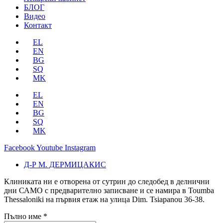
БЛОГ
Видео
Контакт
EL
EN
BG
SQ
MK
EL
EN
BG
SQ
MK
Facebook
Youtube
Instagram
Д-Р М. ДЕРМИЦАКИС
Клиниката ни е отворена от сутрин до следобед в делнични
дни САМО с предварително записване и се намира в Toumba
Thessaloniki на първия етаж на улица Dim. Tsiapanou 36-38.
Пълно име
*