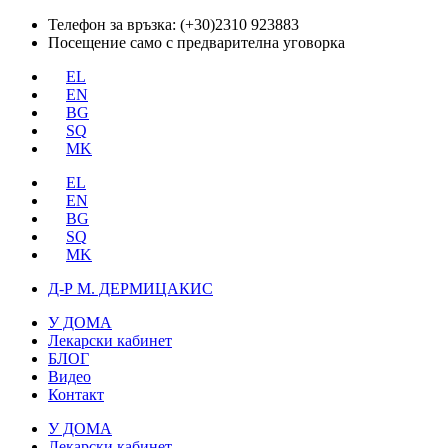
Преминете
Телефон за връзка: (+30)2310 923883
към
Посещение само с предварителна уговорка
съдържанието
EL
EN
BG
SQ
MK
EL
EN
BG
SQ
MK
Д-Р М. ДЕРМИЦАКИС
У ДОМА
Лекарски кабинет
БЛОГ
Видео
Контакт
У ДОМА
Лекарски кабинет