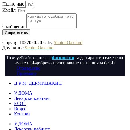
Пълно име
Имейл
Съобщение
Изпратете до
Copyright © 2020-2022 by
StratonOakland
Домакин е
StratonOakland
Този уебсайт използва
бисквитки
за да гарантираме, че ще
имате най-доброто преживяване на нашия уебсайт.
Отхвърляне
Приемане
Д-Р М. ДЕРМИЦАКИС
У ДОМА
Лекарски кабинет
БЛОГ
Видео
Контакт
У ДОМА
Лекарски кабинет