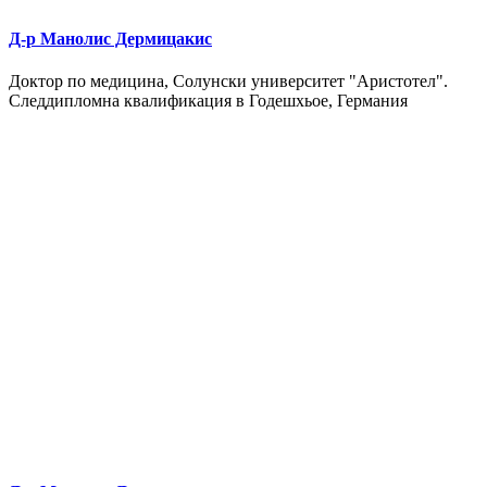
Д-р Манолис Дермицакис
Доктор по медицина, Солунски университет "Аристотел".
Следдипломна квалификация в Годешхьое, Германия