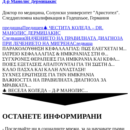
Д-р Манолис Дермицакис
Доктор по медицина, Солунски университет "Аристотел".
Следдипломна квалификация в Годешхьое, Германия
предишна
Предишен
🎄 ЧЕСТИТА КОЛЕДА – DR.
МАНОЛИС ДЕРМИЦАКИС
Следващия
ЗНАЧЕНИЕТО НА ПРАВИЛНАТА ДИАГНОЗА
ПРИ ЛЕЧЕНИЕТО НА МИГРЕНА
Следваща
ΠΑΡΑΚΟΛΟΥΘΗΣΗ ΚΕΦΑΛΑΛΓΙΑΣ: ΠΩΣ ΕΛΕΓΧΕΤΑΙ Μ...
ΙΑΤΡΕΙΟ ΚΕΦΑΛΑΛΓΙΑΣ & ΗΜΙΚΡΑΝΙΑΣ ΣΤΗ Θ...
ΣΥΓΧΡΟΝΕΣ ΘΕΡΑΠΕΙΕΣ ΓΙΑ ΗΜΙΚΡΑΝΙΑ ΚΑΙ ΚΕΦΑ...
ΠΟΙΕΣ ΕΞΕΤΑΣΕΙΣ ΑΠΑΙΤΟΥΝΤΑΙ ΓΙΑ ΤΗ ΣΩΣΤΗ Δ...
ΚΑΛΟ ΠΑΣΧΑ ΚΑΙ ΚΑΛΗ ΑΝΑΣΤΑΣΗ!
ΣΥΧΝΕΣ ΕΡΩΤΗΣΕΙΣ ΓΙΑ ΤΗΝ ΗΜΙΚΡΑΝΙΑ
ВАЖНОСТТА НА ПРАВИЛНАТА ДИАГНОЗА ЗА
МРАВКАТА...
🎄 ВЕСЕЛА КОЛЕДА – Д-Р МАНОЛИС...
ОСТАНЕТЕ ИНФОРМИРАНИ
- Последвайте ни в социалните мрежи, за да научавате първи