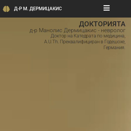
Д-Р М. ДЕРМИЦАКИС
ДОКТОРИЯТА
д-р Манолис Дермицакис - невролог
Доктор на Катедрата по медицина,
A.U.Th. Преквалифициран в Годешохе,
Германия.