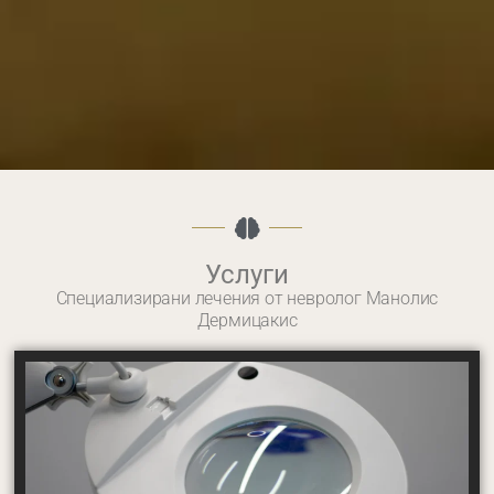
Услуги
Специализирани лечения от невролог Манолис
Дермицакис