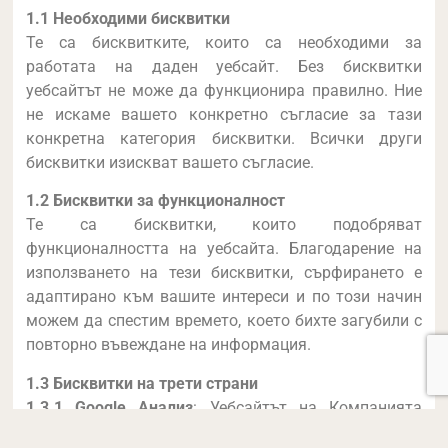
1.1 Необходими бисквитки
Те са бисквитките, които са необходими за
работата на даден уебсайт. Без бисквитки
уебсайтът не може да функционира правилно. Ние
не искаме вашето конкретно съгласие за тази
конкретна категория бисквитки. Всички други
бисквитки изискват вашето съгласие.
1.2 Бисквитки за функционалност
Те са бисквитки, които подобряват
функционалността на уебсайта. Благодарение на
използването на тези бисквитки, сърфирането е
адаптирано към вашите интереси и по този начин
можем да спестим времето, което бихте загубили с
повторно въвеждане на информация.
1.3 Бисквитки на трети страни
1.3.1 Google Анализ
: Уебсайтът на Компанията
използва Google Analytics „Ремаркетинг и рекламни