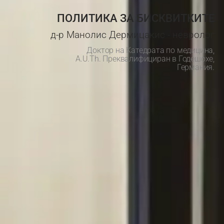
ПОЛИТИКА ЗА БИСКВИТКИТЕ
д-р Манолис Дермицакис - невролог
Доктор на Катедрата по медицина,
A.U.Th. Преквалифициран в Годешохе,
Германия.