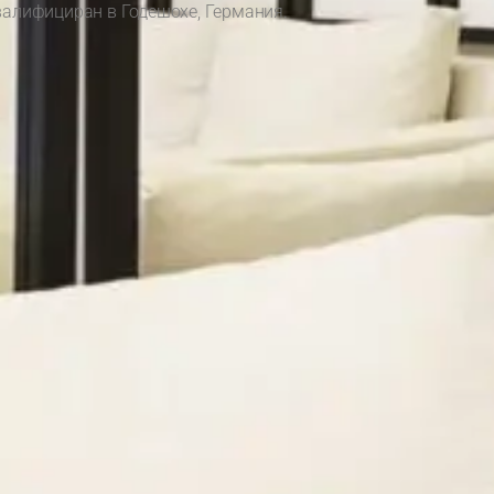
алифициран в Годешохе, Германия.