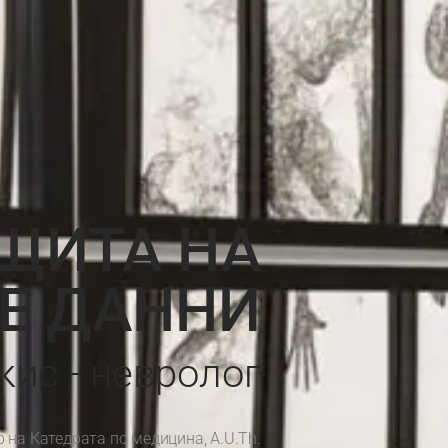
ЩИТА НА
Е ДАННИ
ис - невролог
 на Катедрата по медицина, A.U.Th.