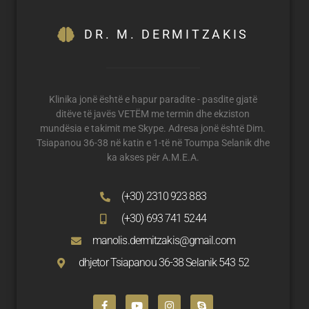
DR. M. DERMITZAKIS
Klinika jonë është e hapur paradite - pasdite gjatë
ditëve të javës VETËM me termin dhe ekziston
mundësia e takimit me Skype. Adresa jonë është Dim.
Tsiapanou 36-38 në katin e 1-të në Toumpa Selanik dhe
ka akses për A.M.E.A.
(+30) 2310 923 883
(+30) 693 741 5244
manolis.dermitzakis@gmail.com
dhjetor Tsiapanou 36-38 Selanik 543 52