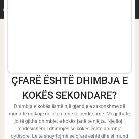
DR. M. DERMITZAKIS
ÇFARË ËSHTË DHIMBJA E
KOKËS SEKONDARE?
Dhimbja e kokës është një gjendje e zakonshme që
mund të ndikojë në jetën tonë të përditshme. Megjithatë,
jo të gjitha dhimbjet e kokës janë të njëjta. Një lloj i
rëndësishëm i dhimbjes së kokës është dhimbja
dytësore. Le të shqyrtojmë se çfarë është dhe si mund