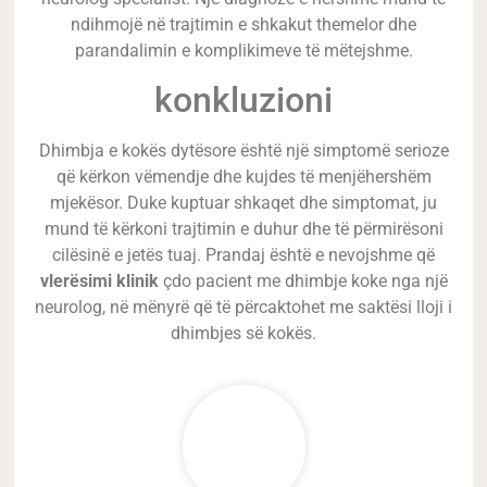
ndihmojë në trajtimin e shkakut themelor dhe
parandalimin e komplikimeve të mëtejshme.
konkluzioni
Dhimbja e kokës dytësore është një simptomë serioze
që kërkon vëmendje dhe kujdes të menjëhershëm
mjekësor. Duke kuptuar shkaqet dhe simptomat, ju
mund të kërkoni trajtimin e duhur dhe të përmirësoni
cilësinë e jetës tuaj. Prandaj është e nevojshme që
vlerësimi klinik
çdo pacient me dhimbje koke nga një
neurolog, në mënyrë që të përcaktohet me saktësi lloji i
dhimbjes së kokës.