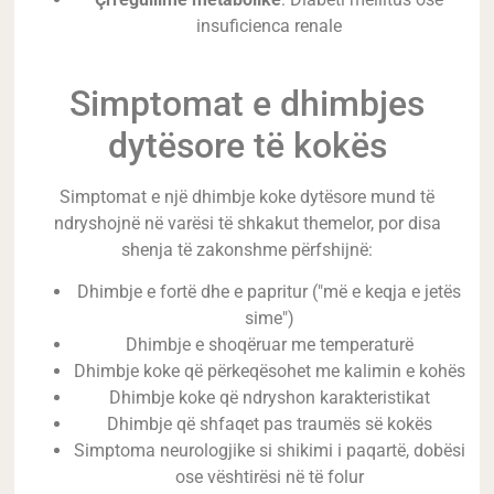
insuficienca renale
Simptomat e dhimbjes
dytësore të kokës
Simptomat e një dhimbje koke dytësore mund të
ndryshojnë në varësi të shkakut themelor, por disa
shenja të zakonshme përfshijnë:
Dhimbje e fortë dhe e papritur ("më e keqja e jetës
sime")
Dhimbje e shoqëruar me temperaturë
Dhimbje koke që përkeqësohet me kalimin e kohës
Dhimbje koke që ndryshon karakteristikat
Dhimbje që shfaqet pas traumës së kokës
Simptoma neurologjike si shikimi i paqartë, dobësi
ose vështirësi në të folur