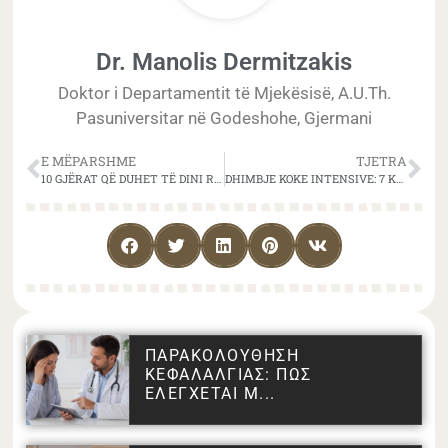
Dr. Manolis Dermitzakis
Doktor i Departamentit të Mjekësisë, A.U.Th.
Pasuniversitar në Godeshohe, Gjermani
E MËPARSHME
TJETRA
10 GJËRAT QË DUHET TË DINI RRETH DHIMBJES SË KOKËS SË MBARËDORIMIT TË BARNAVE (MOH)
DHIMBJE KOKE INTENSIVE: 7 KËSHILLA TË DOBISHME
ΠΑΡΑΚΟΛΟΥΘΗΣΗ
ΚΕΦΑΛΑΛΓΙΑΣ: ΠΩΣ
ΕΛΕΓΧΕΤΑΙ Μ...