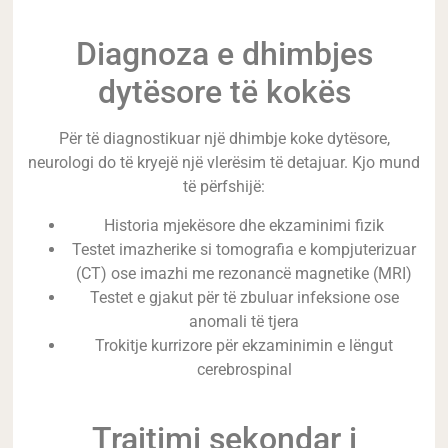
Diagnoza e dhimbjes
dytësore të kokës
Për të diagnostikuar një dhimbje koke dytësore,
neurologi do të kryejë një vlerësim të detajuar. Kjo mund
të përfshijë:
Historia mjekësore dhe ekzaminimi fizik
Testet imazherike si tomografia e kompjuterizuar
(CT) ose imazhi me rezonancë magnetike (MRI)
Testet e gjakut për të zbuluar infeksione ose
anomali të tjera
Trokitje kurrizore për ekzaminimin e lëngut
cerebrospinal
Trajtimi sekondar i