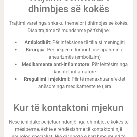
dhimbjes së kokës
Trajtimi varet nga shkaku themelor i dhimbjes së kokës.
Disa trajtime të mundshme përfshijnë:
Antibiotikët
: Për infeksione të tilla si meningjiti
Kirurgjia
: Për heqjen e tumorit ose riparimin e
aneurizmës (embolizim)
Medikamente anti-inflamatore
: Për lehtësim nga
kushtet inflamatore
Rregullimi i mjekimit
: Për të menaxhuar efektet
anësore nga medikamente të tjera
Kur të kontaktoni mjekun
Nëse jeni duke përjetuar ndonjë nga dhimbjet e kokës të
mësipërme, është e rëndësishme të kontaktoni një
neurolog specialist. Një diagnozë e hershme mund të