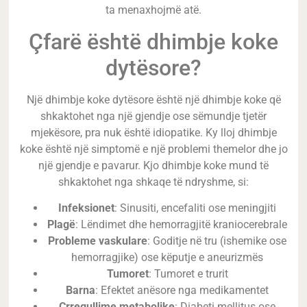
ta menaxhojmë atë.
Çfarë është dhimbje koke
dytësore?
Një dhimbje koke dytësore është një dhimbje koke që
shkaktohet nga një gjendje ose sëmundje tjetër
mjekësore, pra nuk është idiopatike. Ky lloj dhimbje
koke është një simptomë e një problemi themelor dhe jo
një gjendje e pavarur. Kjo dhimbje koke mund të
shkaktohet nga shkaqe të ndryshme, si:
Infeksionet
: Sinusiti, encefaliti ose meningjiti
Plagë
: Lëndimet dhe hemorragjitë kraniocerebrale
Probleme vaskulare
: Goditje në tru (ishemike ose
hemorragjike) ose këputje e aneurizmës
Tumoret
: Tumoret e trurit
Barna
: Efektet anësore nga medikamentet
Çrregullime metabolike
: Diabeti mellitus ose