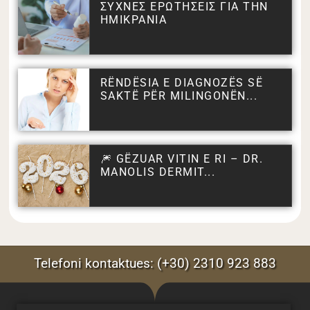
ΣΥΧΝΕΣ ΕΡΩΤΗΣΕΙΣ ΓΙΑ ΤΗΝ
ΗΜΙΚΡΑΝΙΑ
RËNDËSIA E DIAGNOZËS SË
SAKTË PËR MILINGONËN...
🎆 GËZUAR VITIN E RI – DR.
MANOLIS DERMIT...
Telefoni kontaktues: (+30) 2310 923 883