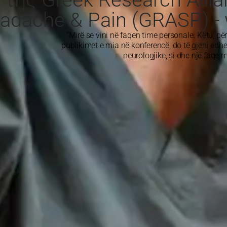
adache & Pain (GRASP) -
“Mirë se vini në faqen time personale. Këtu, për
publikimet e mia në konferencë, do të gjeni ed
neurologjike, si dhe një faqe 