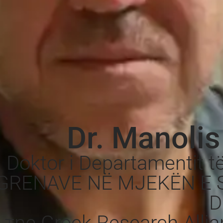
Dr. Manolis
Doktor i Departamentit t
IGRENAVE NË MJEKËN E 
D
της Greek Research Allian