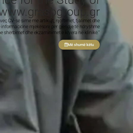
 www.graspgroup.gr
veç CV-së sime me artikujt, njoftimet, fjalimet dhe
he informacione mjekësore për gjendje të ndryshme
me shërbimet dhe ekzaminimet e kryera në klinikë.”
Më shumë këtu