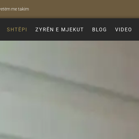
 vetëm me takim
SHTËPI
ZYRËN E MJEKUT
BLOG
VIDEO