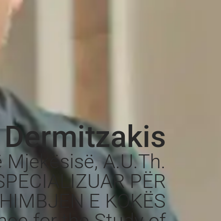
 Dermitzakis
ë Mjekësisë, A.U.Th.
SPECIALIZUAR PËR
HIMBJEN E KOKËS
ce for the Study of