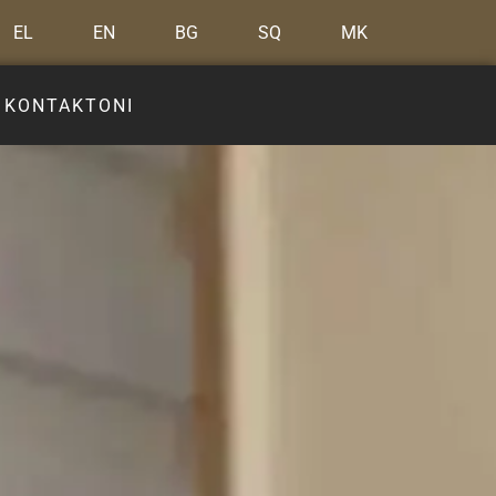
EL
EN
BG
SQ
MK
KONTAKTONI