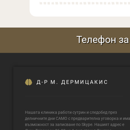
Телефон за 
Д-Р М. ДЕРМИЦАКИС
Нашата клиника работи сутрин и следобед през
делничните дни САМО с предварителна уговорка и им
възможност за записване по Skype. Нашият адрес е