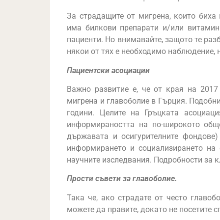
За страдащите от мигрена, които биха
има билкови препарати и/или витамин
пациенти. Но внимавайте, защото те раз
някои от тях е необходимо наблюдение, 
Пациентски асоциации
Важно развитие е, че от края на 2017
мигрена и главоболие в Гърция. Подобн
години. Целите на Гръцката асоциац
информираността на по-широкото обще
държавата и осигурителните фондове)
информирането и социализирането на 
научните изследвания. Подробности за к
Прости съвети за главоболие.
Така че, ако страдате от често главоб
можете да правите, докато не посетите с