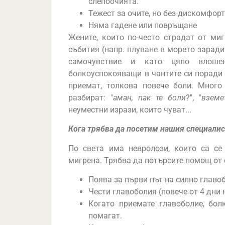
слепоочията.
Тежест за очите, но без дискомфорт
Няма гадене или повръщане
Жените, които по-често страдат от ми
събития (напр. плуване в морето заради
самочувствие и като цяло влоше
болкоуспокояващи в чантите си поради
приемат, толкова повече боли. Много 
разбират: "
аман, пак те боли
?", "
вземе
неуместни изрази, които чуват...
Кога трябва да посетим нашия специалис
По света има невролози, които са се
мигрена. Трябва да потърсите помощ от 
Поява за първи път на силно главоб
Чести главоболия (повече от 4 дни 
Когато приемате главоболие, бол
помагат.