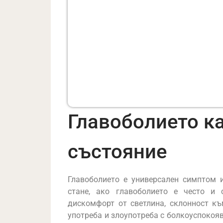
Главоболието к
състояние
Главоболието е универсален симптом 
стане, ако главоболието е често и 
дискомфорт от светлина, склонност къ
употреба и злоупотреба с болкоуспокоя