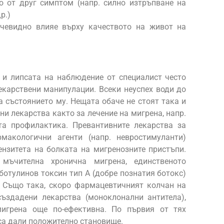
о от друг симптом (напр. силно изтръпване на
р.)
очевидно влияе върху качеството на живот на
 и липсата на наблюдение от специалист често
екарствени манипулации. Всеки неуспех води до
за състоянието му. Нещата обаче не стоят така и
ни лекарства както за лечение на мигрена, напр.
та профилактика. Превантивните лекарства за
макологични агенти (напр. невростимуланти)
ензитета на болката на мигренозните пристъпи.
мъчителна хронична мигрена, единственото
ботулинов токсин тип А (добре познатия ботокс)
. Също така, скоро фармацевтичният колчан на
ъздадени лекарства (моноклонални антитела),
игрена още по-ефективна. По първия от тях
 са дали положително становище.