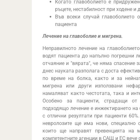
Когато главоболието е придружен
ръцете, нестабилност при ходене и д
Във всеки случай главоболието 
пациента
Лечение на главоболие и мигрена.
Неправилното лечение на главоболието
водят пациента до напълно погрешни л
отчаяние и "вярата", че няма спасение 
днес науката разполага с доста ефектив
по време на болка, както и за нейна
мигрена или други използвани нефар
намаляват както честотата, така и инт
Особено за пациенти, страдащи от 
подходящо лечение е инжектирането на 
с отлични резултати при пациенти 60%
невролозите ще има нови, специално с
които ще направят превенцията на м
компетентните агенции в САЩ и ЕС вече