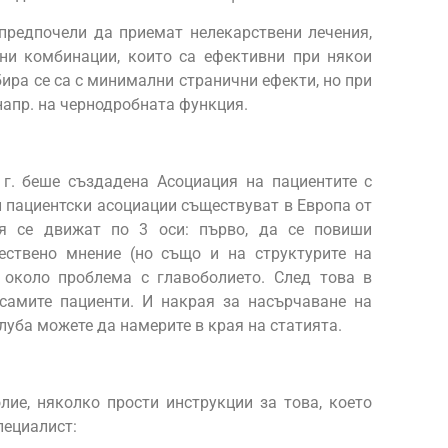
 предпочели да приемат нелекарствени лечения,
ни комбинации, които са ефективни при някои
бира се са с минимални странични ефекти, но при
напр. на чернодробната функция.
 г. беше създадена Асоциация на пациентите с
и пациентски асоциации съществуват в Европа от
ия се движат по 3 оси: първо, да се повиши
ствено мнение (но също и на структурите на
 около проблема с главоболието. След това в
самите пациенти. И накрая за насърчаване на
луба можете да намерите в края на статията.
олие, няколко прости инструкции за това, което
пециалист: