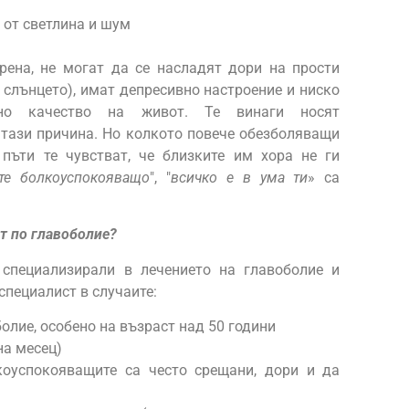
 от светлина и шум
грена, не могат да се насладят дори на прости
 слънцето), имат депресивно настроение и ниско
но качество на живот. Те винаги носят
 тази причина. Но колкото повече обезболяващи
пъти те чувстват, че близките им хора не ги
те болкоуспокояващо
", "
всичко е в ума ти
» са
т по главоболие?
 специализирали в лечението на главоболие и
специалист в случаите:
олие, особено на възраст над 50 години
на месец)
коуспокояващите са често срещани, дори и да