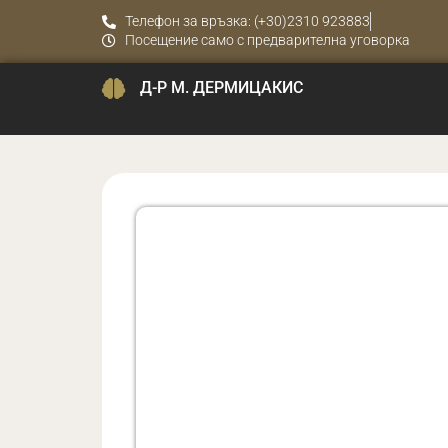
Телефон за връзка: (+30)2310 923883
Посещение само с предварителна уговорка
Д-Р М. ДЕРМИЦАКИС