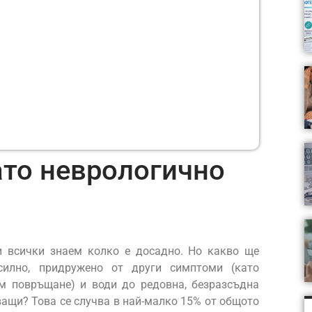
ато неврологично
и всички знаем колко е досадно. Но какво ще
силно, придружено от други симптоми (като
м повръщане) и води до редовна, безразсъдна
ващи? Това се случва в най-малко 15% от общото