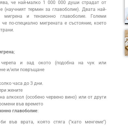
лява, че най-малко 1 000 000 души страдат от
 (научният термин за главоболие). Двата най-
 мигрена и тензионно главоболие. Големи
 че по-специално мигрената е състояние, което
страни.
игрена
;
 черепа и зад окото (подобна на чук или
ене и/или повръщане
м
олко часа до 3 дни.
при жените
на алкохол (особено червено вино) или от други
промени във времето
ионно главоболие
:
и във врата, която стяга ("като менгеме")