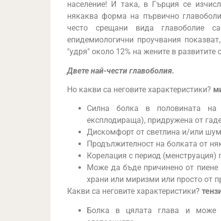
население! И така, в Гърция се изчис
някаква форма на първично главоболие
често срещани вида главоболие са
епидемиологични проучвания показват,
"удря" около 12% на жените в развитите 
Двете най-чести главоболия.
Но какви са неговите характеристики?
м
Силна болка в половината на
експлодираща), придружена от гад
Дискомфорт от светлина и/или шу
Продължителност на болката от няк
Корелация с период (менструация) 
Може да бъде причинено от пиене 
храни или миризми или просто от 
Какви са неговите характеристики?
тенз
Болка в цялата глава и може б