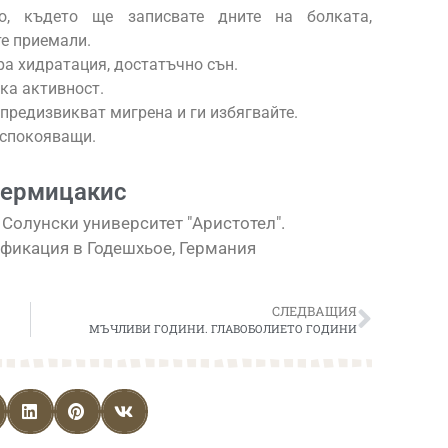
о, където ще записвате дните на болката,
те приемали.
а хидратация, достатъчно сън.
ка активност.
 предизвикват мигрена и ги избягвайте.
успокояващи.
Дермицакис
Солунски университет "Аристотел".
фикация в Годешхьое, Германия
СЛЕДВАЩИЯ
МЪЧЛИВИ ГОДИНИ. ГЛАВОБОЛИЕТО ГОДИНИ