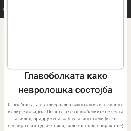
ДР. M. ДЕРМИЦАКИС
Главоболката како
невролошка состојба
Главоболката е универзален симптом и сите знаеме
колку е досадна. Но, што ако главоболките се чести
и силни, придружени со други симптоми (како
непријатност од светлина, склоност кон повраќање)