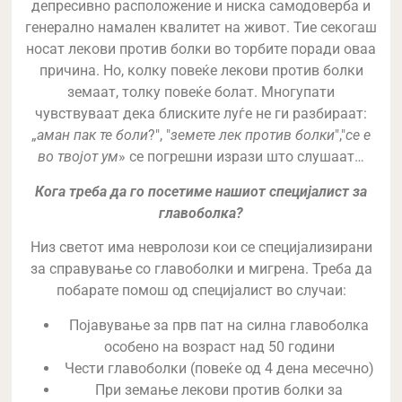
депресивно расположение и ниска самодоверба и
генерално намален квалитет на живот. Тие секогаш
носат лекови против болки во торбите поради оваа
причина. Но, колку повеќе лекови против болки
земаат, толку повеќе болат. Многупати
чувствуваат дека блиските луѓе не ги разбираат:
„
аман пак те боли
?", "
земете лек против болки
","
се е
во твојот ум
» се погрешни изрази што слушаат…
Кога треба да го посетиме нашиот специјалист за
главоболка?
Низ светот има невролози кои се специјализирани
за справување со главоболки и мигрена. Треба да
побарате помош од специјалист во случаи:
Појавување за прв пат на силна главоболка
особено на возраст над 50 години
Чести главоболки (повеќе од 4 дена месечно)
При земање лекови против болки за