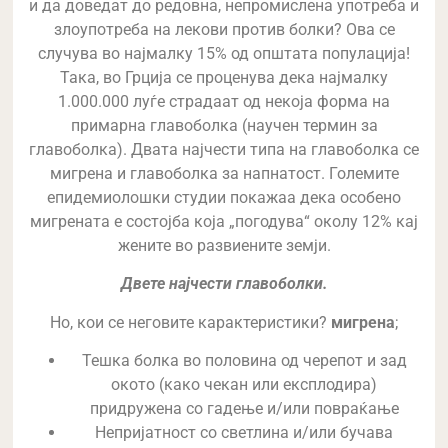
и да доведат до редовна, непромислена употреба и
злоупотреба на лекови против болки? Ова се
случува во најмалку 15% од општата популација!
Така, во Грција се проценува дека најмалку
1.000.000 луѓе страдаат од некоја форма на
примарна главоболка (научен термин за
главоболка). Двата најчести типа на главоболка се
мигрена и главоболка за напнатост. Големите
епидемиолошки студии покажаа дека особено
мигрената е состојба која „погодува“ околу 12% кај
жените во развиените земји.
Двете најчести главоболки.
Но, кои се неговите карактеристики?
мигрена
;
Тешка болка во половина од черепот и зад
окото (како чекан или експлодира)
придружена со гадење и/или повраќање
Непријатност со светлина и/или бучава