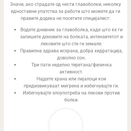
Значи, ако страдате од чести главоболки, неколку
едноставни упатства за работи што можете да ги
правите додека не посетите специјалист:
Водете дневник за главоболка, каде што ќе ги
запишете деновите на болката, интензитетот и
лековите што сте ги земале.
Правилна здрава исхрана, добра хидратација,
доволно сон.
Три пати неделно теретана/физичка
активност.
Најдете храна или пијалоци кои
предизвикуваат мигрена и избегнувајте ги.
Избегнувајте злоупотреба на лекови против
болки.