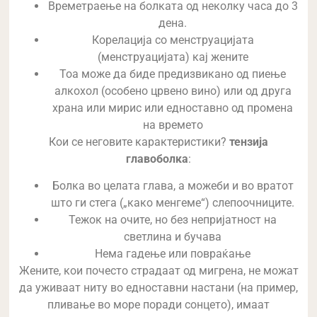
Времетраење на болката од неколку часа до 3
дена.
Корелација со менструацијата
(менструацијата) кај жените
Тоа може да биде предизвикано од пиење
алкохол (особено црвено вино) или од друга
храна или мирис или едноставно од промена
на времето
Кои се неговите карактеристики?
тензија
главоболка
:
Болка во целата глава, а можеби и во вратот
што ги стега („како менгеме“) слепоочниците.
Тежок на очите, но без непријатност на
светлина и бучава
Нема гадење или повраќање
Жените, кои почесто страдаат од мигрена, не можат
да уживаат ниту во едноставни настани (на пример,
пливање во море поради сонцето), имаат