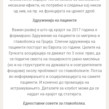
несакани ефекти, но потребно е следење кај некои
од нив, на пр. на функцијата на црниот дроб.
Здруженија на пациенти
Важен развој е што од крајот на 2017 година е
формирано Здружение на пациенти со мигрена и
главоболка на Грција. Слични здруженија на
пациенти постојат во Европа со години. Целите на
Грчката асоцијација се движат по 3 оски: прво, да
се подигне свеста на поширокото јавно мислење
(но и на структурите на државата и осигурителните
фондови) околу проблемот со главоболките. Потоа
во информирањето и социјализацијата на самите
пациенти. И конечно до промоција на
истражувањето. Деталите за клубот може да се
најдат на крајот од статијата.
Едноставни совети за главоболка.