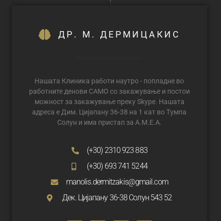
ДР. M. ДЕРМИЦАКИС
Нашата Клиника работи наутро - попладне во
работните денови САМО со закажување и постои
можност за закажување преку Skype. Нашата
адреса е Дим. Цијапану 36-38 на 1 кат во Тумпа
Солун и има пристап за А.М.Е.А.
(+30) 2310 923 883
(+30) 693 741 5244
manolis.dermitzakis@gmail.com
Дек. Цијапану 36-38 Солун 543 52