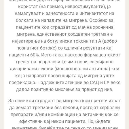
користат (на пример, невростимуланти), ја
намалуваат и зачестеноста и интензитетот на
болката на нападите на мигрена. Особено за
пациентите кои страдаат од мачна хронична
мигрена, единствениот соодветен третман е
инјектирање на ботулински токсин тип А (добро
познатиот ботокс) со одлични резултати кај
пациенти 60%. Исто така, наскоро фармацевтскиот
трепет на невролози ќе има нови, специјално
дизајнирани лекови (моноклонални антитела) кои
ќе ја направат превенцијата од мигрена уште
поефикасна. Надлежните агенции во САД и ЕУ веќе
дадоа позитивно мислење за првиот од нив.
За оние кои страдаат од мигрена кои претпочитаат
да земаат третмани без лекови, постојат хербални
препарати и/или комбинации на витамини кои се
ефективни кај некои пациенти. Но, бидете
внимателни бидејќи тие се секако со минимални