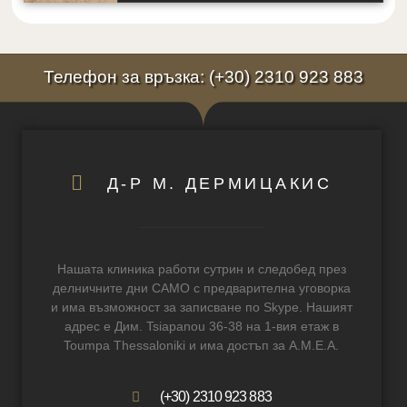
Телефон за връзка: (+30) 2310 923 883
Д-Р М. ДЕРМИЦАКИС
Нашата клиника работи сутрин и следобед през
делничните дни САМО с предварителна уговорка
и има възможност за записване по Skype. Нашият
адрес е Дим. Tsiapanou 36-38 на 1-вия етаж в
Toumpa Thessaloniki и има достъп за A.M.E.A.
(+30) 2310 923 883