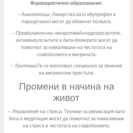
Фармацевтично образование:
–
Аналгетици:
Лекарства като ибупрофен и
парацетамол могат да облекчат болката.
–
Профилактични лекарства
Антидепресантите,
антиконвулсантите и бета-блокерите могат да
помогнат за намаляване на честотата на
главоболието и мигрената.
–
Триптани
Те се използват специално за лечение
на мигренозни пристъпи.
Промени в начина на
живот
– Управление на стреса: Техники за релаксация като
йога и медитация могат да помогнат за намаляване
на стреса и честотата на главоболието.