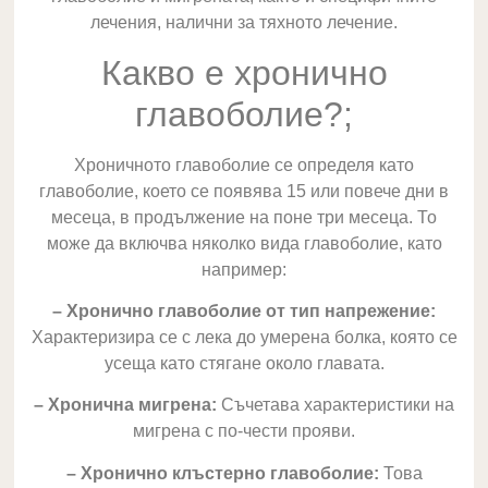
лечения, налични за тяхното лечение.
Какво е хронично
главоболие?;
Хроничното главоболие се определя като
главоболие, което се появява 15 или повече дни в
месеца, в продължение на поне три месеца. То
може да включва няколко вида главоболие, като
например:
– Хронично главоболие от тип напрежение:
Характеризира се с лека до умерена болка, която се
усеща като стягане около главата.
– Хронична мигрена:
Съчетава характеристики на
мигрена с по-чести прояви.
– Хронично клъстерно главоболие:
Това