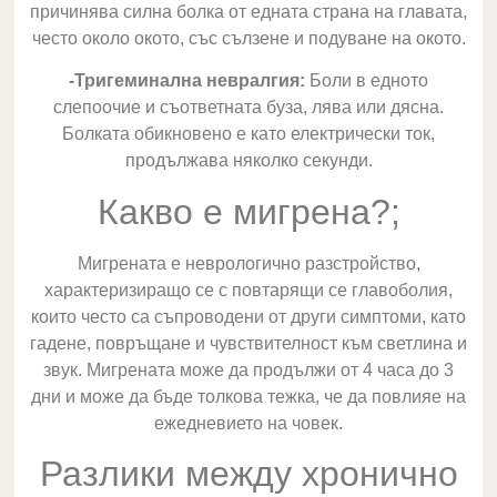
причинява силна болка от едната страна на главата,
често около окото, със сълзене и подуване на окото.
-Тригеминална невралгия:
Боли в едното
слепоочие и съответната буза, лява или дясна.
Болката обикновено е като електрически ток,
продължава няколко секунди.
Какво е мигрена?;
Мигрената е неврологично разстройство,
характеризиращо се с повтарящи се главоболия,
които често са съпроводени от други симптоми, като
гадене, повръщане и чувствителност към светлина и
звук. Мигрената може да продължи от 4 часа до 3
дни и може да бъде толкова тежка, че да повлияе на
ежедневието на човек.
Разлики между хронично