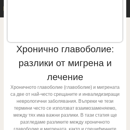
Д-Р М. ДЕРМИЦАКИС
Хронично главоболие:
разлики от мигрена и
лечение
Хроничното главоболие (главоболие) и мигрената
са две от най-често срещаните и инвалидизиращи
неврологични заболявания. Въпреки че тези
термини често се използват взаимозаменяемо,
между тях има важни разлики. В тази статия ще
разгледаме разликите между хроничното
главоболие и мигрената, както и специфичните