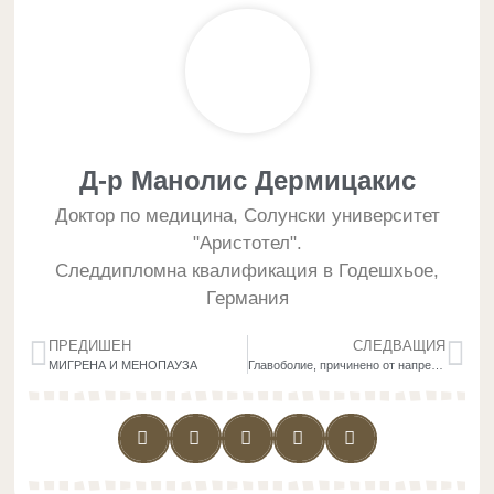
Д-р Манолис Дермицакис
Доктор по медицина, Солунски университет
"Аристотел".
Следдипломна квалификация в Годешхьое,
Германия
ПРЕДИШЕН
СЛЕДВАЩИЯ
МИГРЕНА И МЕНОПАУЗА
Главоболие, причинено от напрежение: какво ги причинява и как да ги лекуваме ефективно