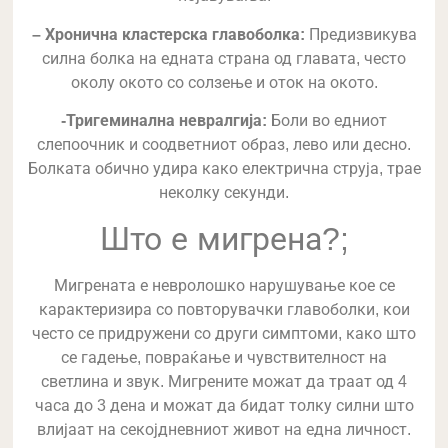
– Хронична кластерска главоболка:
Предизвикува
силна болка на едната страна од главата, често
околу окото со солзење и оток на окото.
-Тригеминална невралгија:
Боли во едниот
слепоочник и соодветниот образ, лево или десно.
Болката обично удира како електрична струја, трае
неколку секунди.
Што е мигрена?;
Мигрената е невролошко нарушување кое се
карактеризира со повторувачки главоболки, кои
често се придружени со други симптоми, како што
се гадење, повраќање и чувствителност на
светлина и звук. Мигрените можат да траат од 4
часа до 3 дена и можат да бидат толку силни што
влијаат на секојдневниот живот на една личност.