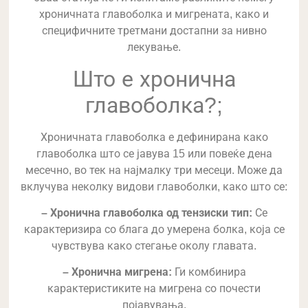
хроничната главоболка и мигрената, како и
специфичните третмани достапни за нивно
лекување.
Што е хронична
главоболка?;
Хроничната главоболка е дефинирана како
главоболка што се јавува 15 или повеќе дена
месечно, во тек на најмалку три месеци. Може да
вклучува неколку видови главоболки, како што се:
– Хронична главоболка од тензиски тип:
Се
карактеризира со блага до умерена болка, која се
чувствува како стегање околу главата.
– Хронична мигрена:
Ги комбинира
карактеристиките на мигрена со почести
појавувања.