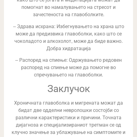
помогнат во намалувањето на стресот и
зачестеноста на главоболките.
– Здрава исхрана: Избегнувањето на храна што
може да предизвика главоболки, како што се
чоколадото и алкохолот, може да биде важно.
Добра хидратација
– Распоред на спиење: Одржувањето редовен
распоред на спиење може да помогне во
спречувањето на главоболки.
Заклучок
Хроничната главоболка и мигрената можат да
бидат две одделни невролошки состојби со
различни карактеристики и причини. Точната
дијагноза и специјализираниот третман се од
клучно значење за ублажување на симптомите и