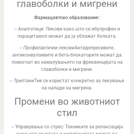
главоболки и мигрени
Фармацевтско образование:
Аналгетици:
–
Лекови како што се ибупрофен и
парацетамол можат да ја ублажат болката.
Профилактички лекови
–
Антидепресивите,
антиконвулзивите и бета-блокаторите можат да
помогнат во намалувањето на фреквенцијата на
главоболки и мигрени.
Триптани
–
Тие се користат конкретно за лекување
на напади на мигрена.
Промени во животниот
стил
– Управување со стрес: Техниките за релаксација
како што се јогата и медитацијата можат да