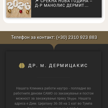
🎆 СРЕЌНА НОВА ГОДИНА –
Д-Р МАНОЛИС ДЕРМИТ...
Телефон за контакт: (+30) 2310 923 883
ДР. M. ДЕРМИЦАКИС
Нашата Клиника работи наутро - попладне во
работните денови САМО со закажување и постои
можност за закажување преку Skype. Нашата
адреса е Дим. Цијапану 36-38 на 1 кат во Тумпа