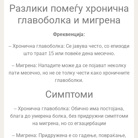
Разлики помеѓу хронична
главоболка и мигрена
Фреквенција:
– Хронична главоболка: Се јавува често, со епизоди
што траат 15 или повеќе дена месечно.
– Мигрена: Нападите може да се појават неколку
пати месечно, но не се толку чести како хроничните
главоболки.
Симптоми
– Хронична главоболка: Обично има постојана,
блага до умерена болка, без придружни симптоми
на мигрена, но со егзацербации
– Мигрена: Придружена е со гадење, повраќање,