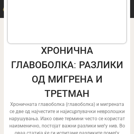
ДР. M. ДЕРМИЦАКИС
ХРОНИЧНА
ГЛАВОБОЛКА: РАЗЛИКИ
ОД МИГРЕНА И
ТРЕТМАН
Хроничната главоболка (главоболка) и мигрената
се две од најчестите и најисцрпувачки невролошки
нарушувања. Иако овие термини често се користат
наизменично, постојат важни разлики меѓу нив. Во
оваа статија ќе ги испитаме разликите помеѓу