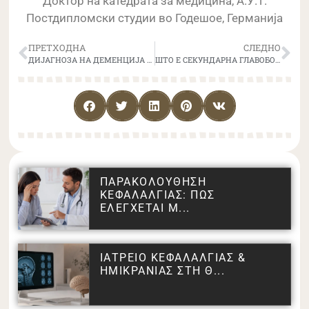
Доктор на катедрата за медицина, А.У.Т.
Постдипломски студии во Годешое, Германија
ПРЕТХОДНА
СЛЕДНО
ДИЈАГНОЗА НА ДЕМЕНЦИЈА СО КОРИСТЕЊЕ НА ВЕШТАЧКА ИНТЕЛЕГЕНЦИЈА И БИОМАРКЕРИ НА КРВ.
ШТО Е СЕКУНДАРНА ГЛАВОБОЛКА?
ΠΑΡΑΚΟΛΟΥΘΗΣΗ
ΚΕΦΑΛΑΛΓΙΑΣ: ΠΩΣ
ΕΛΕΓΧΕΤΑΙ Μ...
ΙΑΤΡΕΙΟ ΚΕΦΑΛΑΛΓΙΑΣ &
ΗΜΙΚΡΑΝΙΑΣ ΣΤΗ Θ...