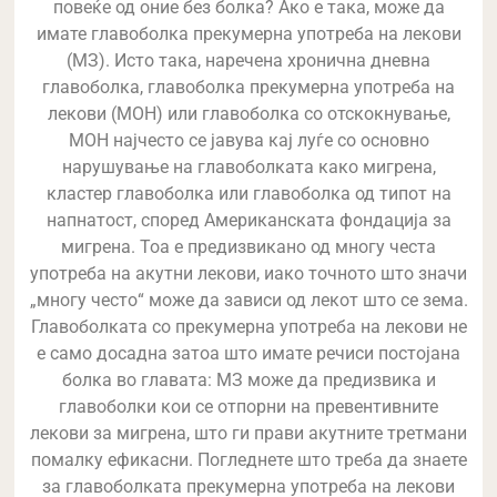
повеќе од оние без болка? Ако е така, може да
имате главоболка прекумерна употреба на лекови
(МЗ). Исто така, наречена хронична дневна
главоболка, главоболка прекумерна употреба на
лекови (MOH) или главоболка со отскокнување,
MOH најчесто се јавува кај луѓе со основно
нарушување на главоболката како мигрена,
кластер главоболка или главоболка од типот на
напнатост, според Американската фондација за
мигрена. Тоа е предизвикано од многу честа
употреба на акутни лекови, иако точното што значи
„многу често“ може да зависи од лекот што се зема.
Главоболката со прекумерна употреба на лекови не
е само досадна затоа што имате речиси постојана
болка во главата: МЗ може да предизвика и
главоболки кои се отпорни на превентивните
лекови за мигрена, што ги прави акутните третмани
помалку ефикасни. Погледнете што треба да знаете
за главоболката прекумерна употреба на лекови