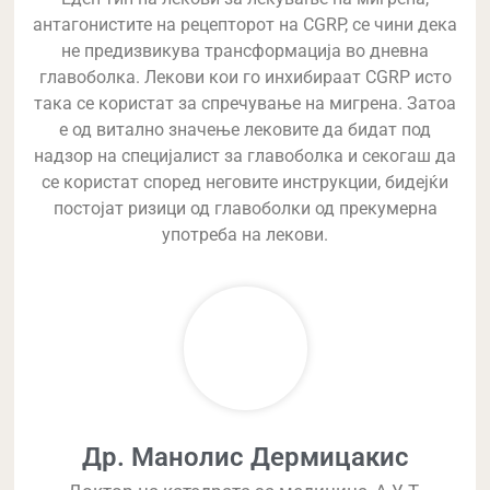
антагонистите на рецепторот на CGRP, се чини дека
не предизвикува трансформација во дневна
главоболка. Лекови кои го инхибираат CGRP исто
така се користат за спречување на мигрена. Затоа
е од витално значење лековите да бидат под
надзор на специјалист за главоболка и секогаш да
се користат според неговите инструкции, бидејќи
постојат ризици од главоболки од прекумерна
употреба на лекови.
Др. Манолис Дермицакис