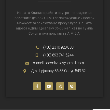
Нашата Клиника работи наутро - попладне во
работните денови САМО со закажување и постои
можност за закажување преку Skype. Нашата
адреса е Дим. Цијапану 36-38 на 1 кат во Тумпа
Солун и има пристап за А.М.Е.А.
(+30) 2310 923 883
(+30) 693 741 5244
manolis.dermitzakis@gmail.com
Дек. Цијапану 36-38 Солун 543 52