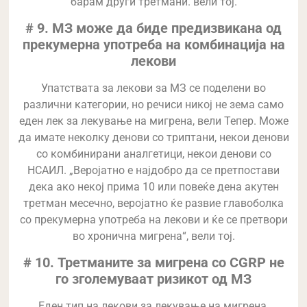
барам други третмани. вели тој.
# 9. МЗ може да биде предизвикана од
прекумерна употреба на комбинација на
лекови
Упатствата за лекови за МЗ се поделени во
различни категории, но речиси никој не зема само
еден лек за лекување на мигрена, вели Тепер. Може
да имате неколку денови со триптани, некои денови
со комбинирани аналгетици, некои денови со
НСАИЛ. „Веројатно е најдобро да се претпостави
дека ако некој прима 10 или повеќе дена акутен
третман месечно, веројатно ќе развие главоболка
со прекумерна употреба на лекови и ќе се претвори
во хронична мигрена“, вели тој.
# 10. Третманите за мигрена со CGRP не
го зголемуваат ризикот од МЗ
Еден тип на лекови за лекување на мигрена,