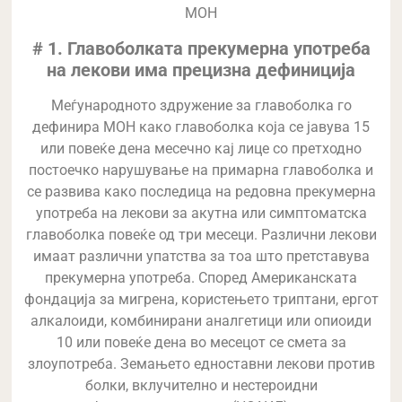
MOH
# 1. Главоболката прекумерна употреба
на лекови има прецизна дефиниција
Меѓународното здружение за главоболка го
дефинира MOH како главоболка која се јавува 15
или повеќе дена месечно кај лице со претходно
постоечко нарушување на примарна главоболка и
се развива како последица на редовна прекумерна
употреба на лекови за акутна или симптоматска
главоболка повеќе од три месеци. Различни лекови
имаат различни упатства за тоа што претставува
прекумерна употреба. Според Американската
фондација за мигрена, користењето триптани, ергот
алкалоиди, комбинирани аналгетици или опиоиди
10 или повеќе дена во месецот се смета за
злоупотреба. Земањето едноставни лекови против
болки, вклучително и нестероидни