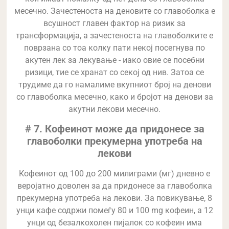
месечно. Зачестеноста на деновите со главоболка е
всушност главен фактор на ризик за
трансформација, а зачестеноста на главоболките е
поврзана со тоа колку пати некој посегнува по
акутен лек за лекување - иако овие се посебни
ризици, тие се хранат со секој од нив. Затоа се
трудиме да го намалиме вкупниот број на денови
со главоболка месечно, како и бројот на денови за
акутни лекови месечно.
# 7. Кофеинот може да придонесе за
главоболки прекумерна употреба на
лекови
Кофеинот од 100 до 200 милиграми (мг) дневно е
веројатно доволен за да придонесе за главоболка
прекумерна употреба на лекови. За повикување, 8
унци кафе содржи помеѓу 80 и 100 mg кофеин, а 12
унци од безалкохолен пијалок со кофеин има