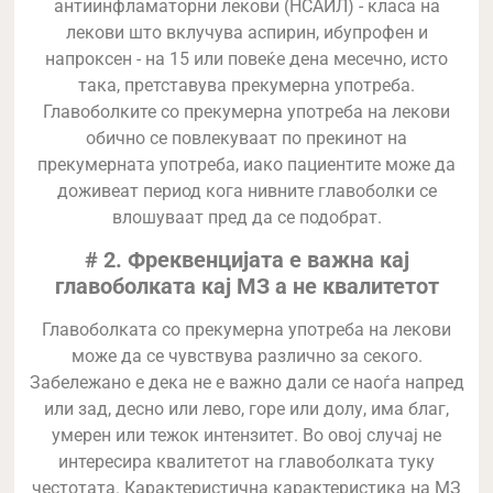
антиинфламаторни лекови (НСАИЛ) - класа на
лекови што вклучува аспирин, ибупрофен и
напроксен - на 15 или повеќе дена месечно, исто
така, претставува прекумерна употреба.
Главоболките со прекумерна употреба на лекови
обично се повлекуваат по прекинот на
прекумерната употреба, иако пациентите може да
доживеат период кога нивните главоболки се
влошуваат пред да се подобрат.
# 2. Фреквенцијата е важна кај
главоболката кај
МЗ
а не квалитетот
Главоболката со прекумерна употреба на лекови
може да се чувствува различно за секого.
Забележано е дека не е важно дали се наоѓа напред
или зад, десно или лево, горе или долу, има благ,
умерен или тежок интензитет. Во овој случај не
интересира квалитетот на главоболката туку
честотата. Карактеристична карактеристика на МЗ