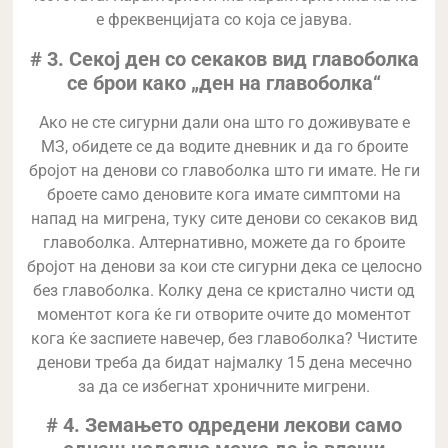
е фреквенцијата со која се јавува.
# 3. Секој ден со секаков вид главоболка
се брои како „ден на главоболка“
Ако не сте сигурни дали она што го доживувате е
МЗ, обидете се да водите дневник и да го броите
бројот на денови со главоболка што ги имате. Не ги
броете само деновите кога имате симптоми на
напад на мигрена, туку сите денови со секаков вид
главоболка. Алтернативно, можете да го броите
бројот на денови за кои сте сигурни дека се целосно
без главоболка. Колку дена се кристално чисти од
моментот кога ќе ги отворите очите до моментот
кога ќе заспиете навечер, без главоболка? Чистите
денови треба да бидат најмалку 15 дена месечно
за да се избегнат хроничните мигрени.
# 4. Земањето одредени лекови само