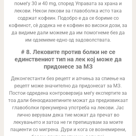
помеѓу 30 и 40 mg, според Управата за храна и
лекови. Некои лекови за главоболка исто така
содржат кофеин. Подобро е да се бориме со
кофеинот, сè додека не е кофеин во високи дози, за
да видиме дали можеме да им помогнеме без да
им одземеме едно од задоволствата.
# 8. Лековите против болки не се
единствениот тип на лек кој може да
придонесе за МЗ
Деконгестанти без рецепт и апчиња за спиење на
рецепт може значително да придонесат за МЗ.
Постои одредена контроверзија меѓу експертите за
тоа дали бензодиазепините можат да предизвикаат
главоболки прекумерна употреба на лекови. Јас
лично верувам дека тие можат да пречат во
лекувањето и затоа не ги препишувам за моите
пациенти со мигрена. Дури и кога се вознемирени,