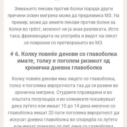
Земањето лекови против болки поради други
причини освен мигрена може да предизвика МЗ. На
пример, може да земете лекови против болки за
болки во грбот, мозокот не ја знае разликата. Исто
така, фреквенцијата на употреба и видот на лекот
се поврзани со претворањето во МЗ.
# 6. Колку повеќе денови со главоболка
имате, толку е поголем ризикот од
хронична дневна главоболка
Колку повеќе денови има лицето со главоболка,
толку е поголема веројатноста таа да се развие во
хронична мигрена. Студиите спроведени и во
општата популација и во клиниките покажуваат
дека луѓето кои имаат 10 до 14 дена месечно со
главоболка имаат 20 пати поголема веројатност да
искусат дневна главоболка во споредба со луѓето
кои имаат помалку од пет дена со главоболка