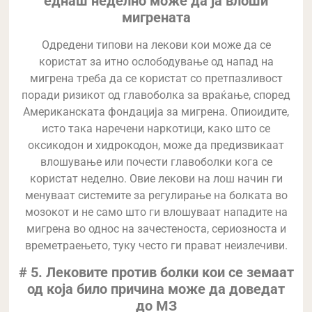
еднаш неделно може да ја влоши
мигрената
Одредени типови на лекови кои може да се
користат за итно ослободување од напад на
мигрена треба да се користат со претпазливост
поради ризикот од главоболка за враќање, според
Американската фондација за мигрена. Опиоидите,
исто така наречени наркотици, како што се
оксикодон и хидрокодон, може да предизвикаат
влошување или почести главоболки кога се
користат неделно. Овие лекови на лош начин ги
менуваат системите за регулирање на болката во
мозокот и не само што ги влошуваат нападите на
мигрена во однос на зачестеноста, сериозноста и
времетраењето, туку често ги прават неизлечиви.
# 5. Лековите против болки кои се земаат
од која било причина може да доведат
до МЗ