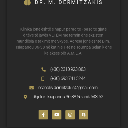
DR. M. DERMITZAKIS
Klinika jonë është e hapur paradite - pasdite gjatë
ditëve të javës VETËM me termin dhe ekziston
mundësia e takimit me Skype. Adresa jonë është Dim.
Tsiapanou 36-38 në katin e 1-të në Toumpa Selanik dhe
ka akses për A.M.E.A.
(+30) 2310 923 883
(+30) 693 741 5244
manolis.dermitzakis@gmail.com
dhjetor Tsiapanou 36-38 Selanik 543 52