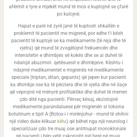
afërmit e tyre e mjekët mund të mos e kuptojnë se çfarë
po kalojnë.
Hapat e parë në zyrë janë të kuptosh shkallën e
problemit të pacientit me migrenë, por edhe t'i bësh
pacientit të kuptojë se ka medikamente (të reja dhe të
vjetra) që mund të zvogëlojnë frekuencën dhe
intensitetin e dhimbjes së kokës dhe se ai duhet të
ndalojë abuzimin. qetësuesit e dhimbjeve. Kështu i
ndajmë medikamentet e migrenës në medikamente
speciale (triptan, ditan, gepants) që jepen kur pacienti
ka dhimbje ose ka të përziera dhe të vjella dhe në ilaçe
që veprojnë në mënyrë profilaktike dhe duhet të merren
çdo ditë nga pacienti. Përveç kësaj, ekzistojnë
medikamente parandaluese për migrenën si toksina
botulinum e tipit A (Botox-i i mirënjohur - mund të shihni
një video duke klikuar
këtu
) që bëhet nga një neurolog i
specializuar çdo tre muaj ose antitrupat monoklonale
që pacienti i bën vetë zakonisht një herë në muaj.