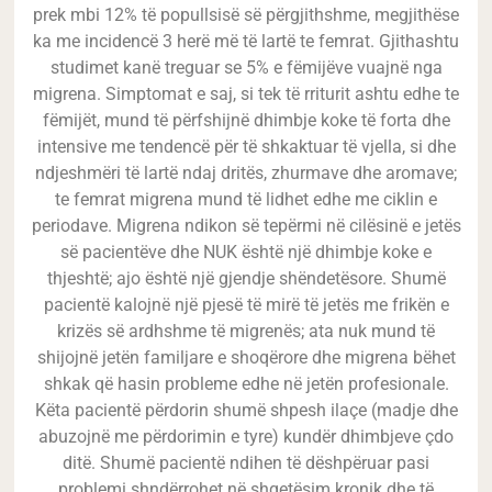
prek mbi 12% të popullsisë së përgjithshme, megjithëse
ka me incidencë 3 herë më të lartë te femrat. Gjithashtu
studimet kanë treguar se 5% e fëmijëve vuajnë nga
migrena. Simptomat e saj, si tek të rriturit ashtu edhe te
fëmijët, mund të përfshijnë dhimbje koke të forta dhe
intensive me tendencë për të shkaktuar të vjella, si dhe
ndjeshmëri të lartë ndaj dritës, zhurmave dhe aromave;
te femrat migrena mund të lidhet edhe me ciklin e
periodave. Migrena ndikon së tepërmi në cilësinë e jetës
së pacientëve dhe NUK është një dhimbje koke e
thjeshtë; ajo është një gjendje shëndetësore. Shumë
pacientë kalojnë një pjesë të mirë të jetës me frikën e
krizës së ardhshme të migrenës; ata nuk mund të
shijojnë jetën familjare e shoqërore dhe migrena bëhet
shkak që hasin probleme edhe në jetën profesionale.
Këta pacientë përdorin shumë shpesh ilaçe (madje dhe
abuzojnë me përdorimin e tyre) kundër dhimbjeve çdo
ditë. Shumë pacientë ndihen të dëshpëruar pasi
problemi shndërrohet në shqetësim kronik dhe të