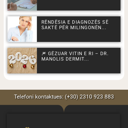
RËNDËSIA E DIAGNOZËS SË
SAKTË PËR MILINGONËN...
🎆 GËZUAR VITIN E RI – DR.
MANOLIS DERMIT...
Telefoni kontaktues: (+30) 2310 923 883