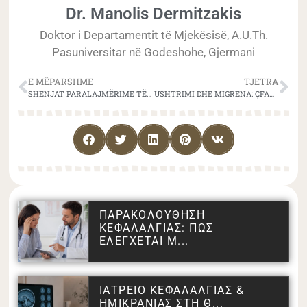
Dr. Manolis Dermitzakis
Doktor i Departamentit të Mjekësisë, A.U.Th.
Pasuniversitar në Godeshohe, Gjermani
E MËPARSHME
TJETRA
SHENJAT PARALAJMËRIME TË MIGRENES
USHTRIMI DHE MIGRENA: ÇFARË NDIHMON DHE ÇFARË DËMBON?
ΠΑΡΑΚΟΛΟΥΘΗΣΗ
ΚΕΦΑΛΑΛΓΙΑΣ: ΠΩΣ
ΕΛΕΓΧΕΤΑΙ Μ...
ΙΑΤΡΕΙΟ ΚΕΦΑΛΑΛΓΙΑΣ &
ΗΜΙΚΡΑΝΙΑΣ ΣΤΗ Θ...