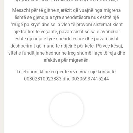
Mesazhi për të gjithë njerëzit që vuajnë nga migrena
është se gjendja e tyre shëndetësore nuk është një
‘’rrugë pa krye’’ dhe se ia vlen të provoni sistematikisht
një trajtim të veçantë, pavarësisht se sa e avancuar
është gjendja e tyre shëndetësore dhe pavarësisht
dëshpërimit që mund të ndjejnë për këtë. Përveç kësaj,
vitet e fundit janë hedhur në treg shumë ilaçe të reja dhe
efektive për migrenën.
Telefononi klinikën për të rezervuar një konsultë:
00302310923883 dhe 00306937415244